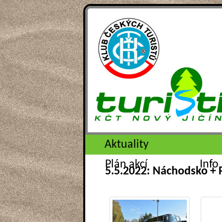
Aktuality
Plán akcí
Info
5.5.2022: Náchodsko + P