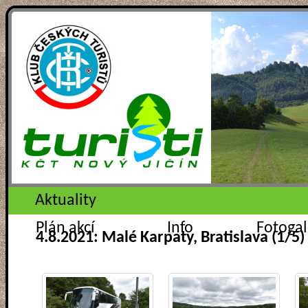
Aktuality
Plán akcí
Info
Fotogal
4.8.2021: Malé Karpaty, Bratislava (1/5)