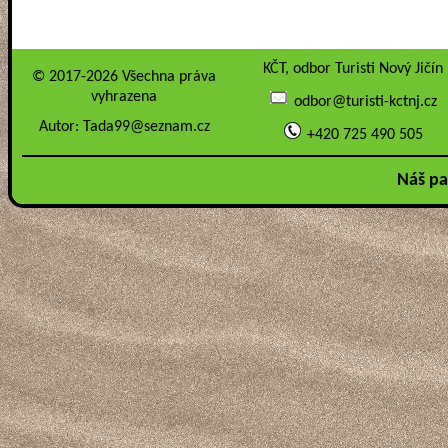
KČT, odbor Turisti Nový Jičín
© 2017-2026 Všechna práva
vyhrazena
odbor@turisti-kctnj.cz
Autor:
Tada99@seznam.cz
+420 725 490 505
Náš pa